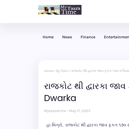
Home
News
Finance
Entertainmen
Home
By Train
રાજકોટ થી દ્વારકા જાવ ફકત ૧૭૦ રૂપિય
રાજકોટ થી દ્વારકા જાવ
Dwarka
Mytaazatime
May 17, 2025
હા મિત્રો, રાજકોટ થી દ્વારકા જાવ ફકત ૧૭૦ ર