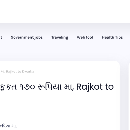
t
Government jobs
Traveling
Web tool
Health Tips
ા મા, Rajkot to Dwarka
 ફકત ૧૭૦ રૂપિયા મા, Rajkot to
ૂપિયા મા.