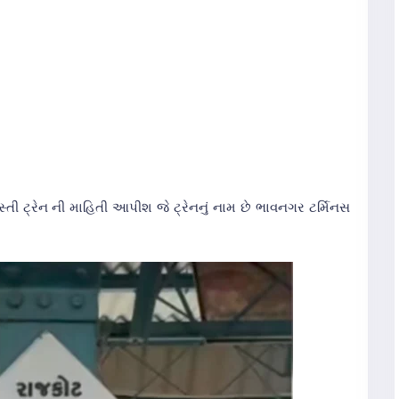
્તી ટ્રેન ની માહિતી આપીશ જે ટ્રેનનું નામ છે ભાવનગર ટર્મિનસ