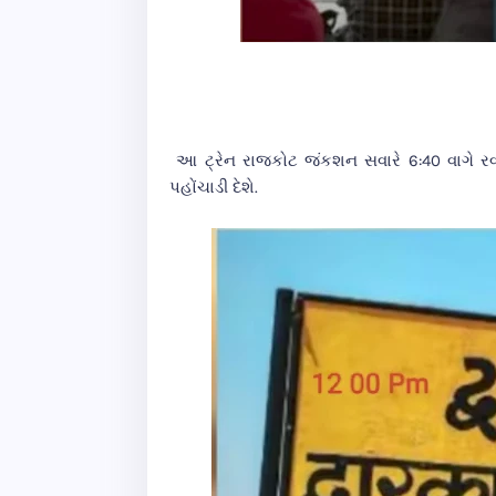
આ ટ્રેન રાજકોટ જંકશન સવારે 6:40 વાગે રવાના
પહોંચાડી દેશે.