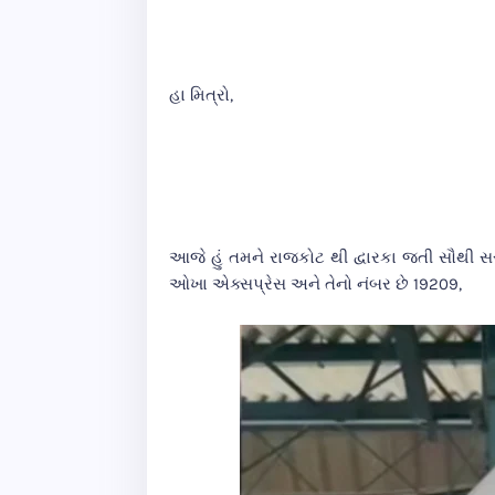
હા મિત્રો,
આજે હું તમને રાજકોટ થી દ્વારકા જતી સૌથી સસ
ઓખા એક્સપ્રેસ અને તેનો નંબર છે 19209,