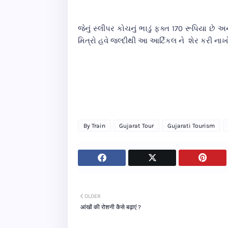
જેનું સ્લીપર કોચનું ભાડું ફક્ત 170 રૂપિયા છે
મિત્રો હવે જલ્દીથી આ આર્ટિકલ ને શેર કરી નાખો
By Train
Gujarat Tour
Gujarati Tourism
OLDER
आंखों की रोशनी कैसे बढ़ाएं ?