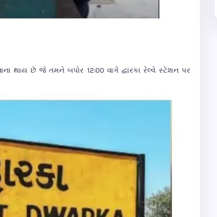
 થાય છે જે તમને બપોર 12:00 વાગે દ્વારકા રેલ્વે સ્ટેશન પર