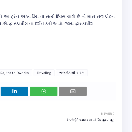
 અને આ ટ્રેન અઠવાડિયાના સત્યે દિવસ ચાલે છે તો મારા રાજકોટના
 છો. દ્વારકાધીશ ના દર્શન કરી આવો. જાય દ્વારકાધીશ.
Rajkot to Dwarka
Traveling
રાજકોટ થી દ્વારકા
NEWER
ये पत्ते ऐसे चबाकर खा लीजिए बुढ़ापा दूर,